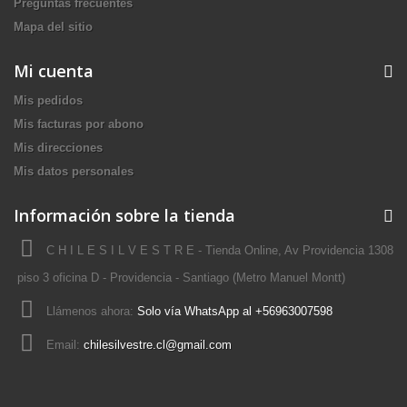
Preguntas frecuentes
Mapa del sitio
Mi cuenta
Mis pedidos
Mis facturas por abono
Mis direcciones
Mis datos personales
Información sobre la tienda
C H I L E S I L V E S T R E - Tienda Online, Av Providencia 1308
piso 3 oficina D - Providencia - Santiago (Metro Manuel Montt)
Llámenos ahora:
Solo vía WhatsApp al +56963007598
Email:
chilesilvestre.cl@gmail.com